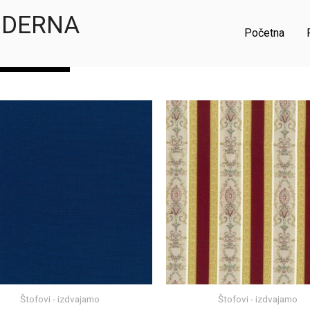
MODERNA
Početna
Приказ 1–16 од 275 резултата
ATEGORIJE
Štofovi - izdvajamo
Štofovi - izdvajamo