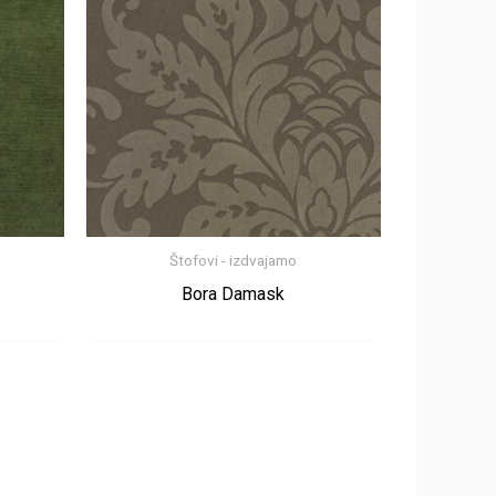
Štofovi - izdvajamo
Bora Damask