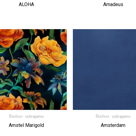
ALOHA
Amadeus
Štofovi - izdvajamo
Štofovi - izdvajamo
Amstel Marigold
Amsterdam