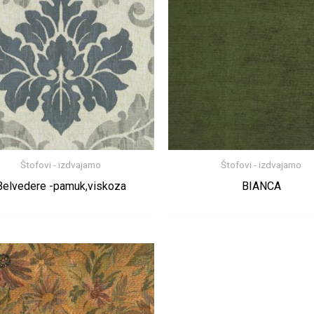
Štofovi - izdvajamo
Štofovi - izdvajamo
Belvedere -pamuk,viskoza
BIANCA