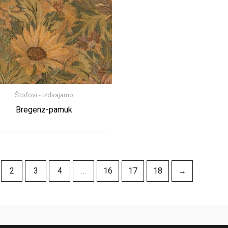
Štofovi - izdvajamo
Bregenz-pamuk
2
3
4
…
16
17
18
→