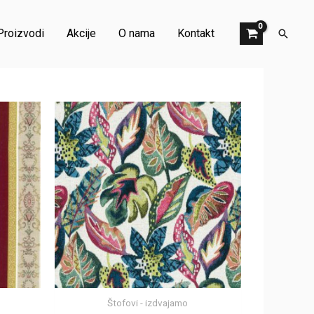
Proizvodi
Akcije
O nama
Kontakt
Претр
Štofovi - izdvajamo