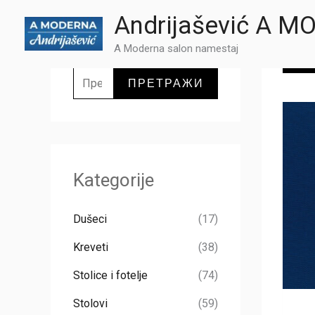
Пређи
Andrijašević A 
на
A Moderna salon namestaj
садржај
П
K
р
ПРЕТРАЖИ
е
т
р
а
Kategorije
г
а
Dušeci
(17)
з
Kreveti
(38)
а
Stolice i fotelje
(74)
:
Stolovi
(59)