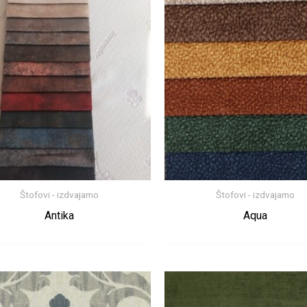
Štofovi - izdvajamo
Štofovi - izdvajamo
Antika
Aqua