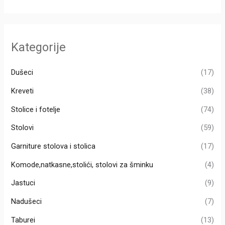
т
р
а
Kategorije
г
а
Dušeci
(17)
з
Kreveti
(38)
а
Stolice i fotelje
(74)
:
Stolovi
(59)
Garniture stolova i stolica
(17)
Komode,natkasne,stolići, stolovi za šminku
(4)
Jastuci
(9)
Nadušeci
(7)
Taburei
(13)