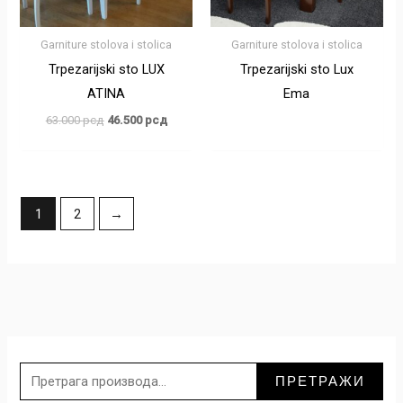
Garniture stolova i stolica
Garniture stolova i stolica
Trpezarijski sto LUX
Trpezarijski sto Lux
ATINA
Ema
63.000
рсд
46.500
рсд
1
2
→
П
р
ПРЕТРАЖИ
е