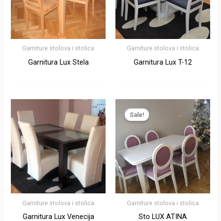
Garniture stolova i stolica
Garniture stolova i stolica
Garnitura Lux Stela
Garnitura Lux T-12
Оригинална
Тренутн
цена
цена
Sale!
је
је:
била:
46.500 р
63.000 рсд.
Garniture stolova i stolica
Garniture stolova i stolica
Garnitura Lux Venecija
Sto LUX ATINA