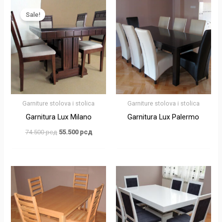
Оригинална
Тренутна
цена
цена
Sale!
је
је:
била:
55.500 рсд.
74.500 рсд.
Garniture stolova i stolica
Garniture stolova i stolica
Garnitura Lux Milano
Garnitura Lux Palermo
74.500
рсд
55.500
рсд