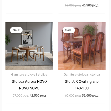
63.000
рсд
46.500
рсд
Оригинална
Тренутна
Оригинална
Тренутн
цена
цена
цена
цена
Sale!
Sale!
је
је:
је
је:
била:
42.500 рсд.
била:
52.000 р
57.000 рсд.
65.000 рсд.
Garniture stolova i stolica
Garniture stolova i stolica
Sto Lux Aurora NOVO
Sto LUX Ovalni granc
NOVO NOVO
140×100
57.000
рсд
42.500
рсд
65.000
рсд
52.000
рсд