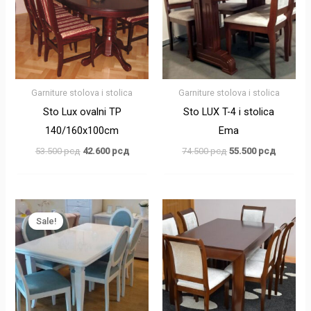
Garniture stolova i stolica
Garniture stolova i stolica
Sto Lux ovalni TP
Sto LUX T-4 i stolica
140/160x100cm
Ema
53.500
рсд
42.600
рсд
74.500
рсд
55.500
рсд
Оригинална
Тренутна
цена
цена
Sale!
је
је:
била:
46.500 рсд.
63.000 рсд.