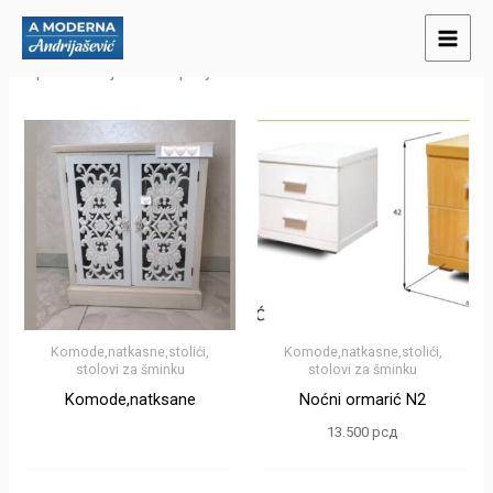
Пређи
на
Приказано је свих 4 резултата
садржај
Komode,natkasne,stolići,
Komode,natkasne,stolići,
stolovi za šminku
stolovi za šminku
Komode,natksane
Noćni ormarić N2
13.500
рсд