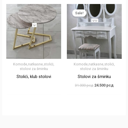
Оригинална
Тренутн
цена
цена
Sale!
је
је:
била:
24.500 р
31.000 рсд.
Komode,natkasne,stolići,
Komode,natkasne,stolići,
stolovi za šminku
stolovi za šminku
Stolići, klub stolovi
Stolovi za šminku
31.000
рсд
24.500
рсд