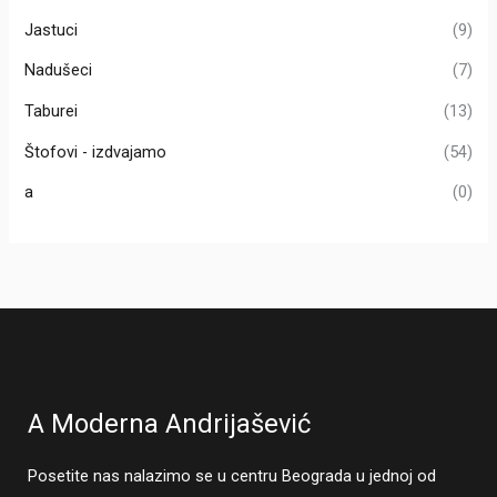
Jastuci
(9)
Nadušeci
(7)
Taburei
(13)
Štofovi - izdvajamo
(54)
a
(0)
A Moderna Andrijašević
Posetite nas nalazimo se u centru Beograda u jednoj od