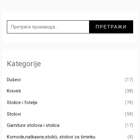
П
р
ПРЕТРАЖИ
е
т
р
а
Kategorije
г
а
Dušeci
(17)
з
Kreveti
(38)
а
Stolice i fotelje
(74)
:
Stolovi
(59)
Garniture stolova i stolica
(17)
Komode,natkasne,stolići, stolovi za šminku
(4)