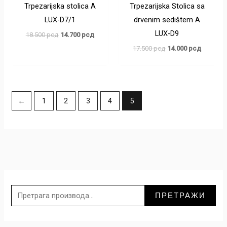
Trpezarijska stolica A
Trpezarijska Stolica sa
LUX-D7/1
drvenim sedištem A
LUX-D9
18.500
рсд
14.700
рсд
17.500
рсд
14.000
рсд
←
1
2
3
4
5
П
р
ПРЕТРАЖИ
е
т