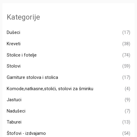
р
а
Kategorije
г
а
Dušeci
(17)
з
Kreveti
(38)
а
Stolice i fotelje
(74)
:
Stolovi
(59)
Garniture stolova i stolica
(17)
Komode,natkasne,stolići, stolovi za šminku
(4)
Jastuci
(9)
Nadušeci
(7)
Taburei
(13)
Štofovi - izdvajamo
(54)