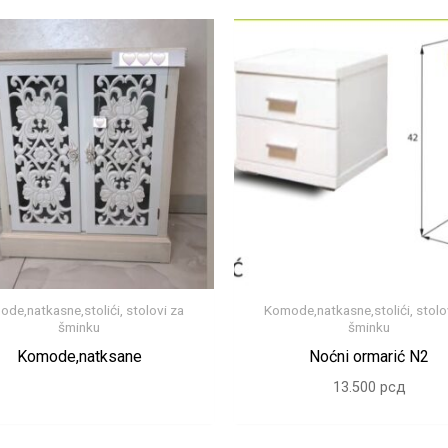
de,natkasne,stolići, stolovi za
Komode,natkasne,stolići, stolo
šminku
šminku
Komode,natksane
Noćni ormarić N2
13.500
рсд