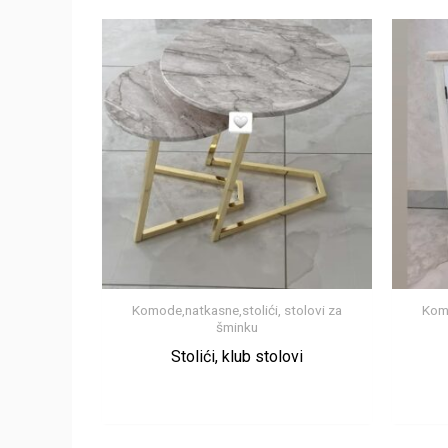
Komode,natkasne,stolići, stolovi za
Komo
šminku
Stolići, klub stolovi