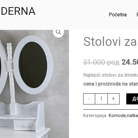
MODERNA
Početna
Stolovi
Почетна
/
Komode,natkasne
Ориг
za
Stolovi z
цена
šminku
количина
је
31.000
рсд
24.
била
Najlepši stolovi za šmink
31.0
cena i proizvoda na stan
Д
-
+
Категорија:
Komode,natkasn