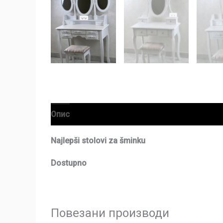
Опис
Рецензије (0)
Najlepši stolovi za šminku
Dostupno
Повезани производи