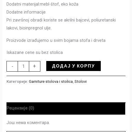
Dodatni materijal:mebl-štof, eko koža
Dodatne informacije
Pri završnoj obradi koriste se akrilni bajcevi, poliuretanski
lakovi, bioinpregnol ulje.
Proizvode izrađujemo u svim bojama stofa i drveta
Iskazane cene su bez stolica
ДОДАЈ У КОРПУ
-
+
Категорије:
Garniture stolova i stolica
,
Stolovi
Рецензије (0)
Још нема коментара.