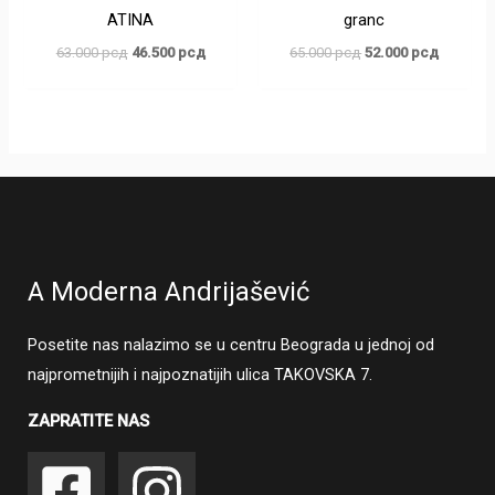
ATINA
granc
63.000
рсд
46.500
рсд
65.000
рсд
52.000
рсд
A Moderna Andrijašević
Posetite nas nalazimo se u centru Beograda u jednoj od
najprometnijih i najpoznatijih ulica TAKOVSKA 7.
ZAPRATITE NAS