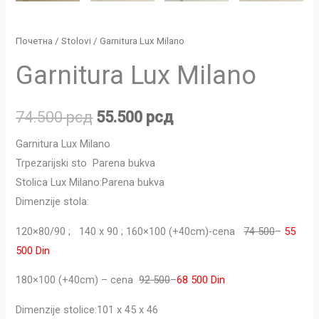
Почетна
/
Stolovi
/ Garnitura Lux Milano
Garnitura Lux Milano
74.500
рсд
55.500
рсд
Garnitura Lux Milano
Trpezarijski sto Parena bukva
Stolica Lux Milano:Parena bukva
Dimenzije stola:
120×80/90 ; 140 x 90 ; 160×100 (+40cm)-cena
74 500
–
55
500 Din
180×100 (+40cm) – cena
92 500
–
68 500 Din
Dimenzije stolice:101 x 45 x 46