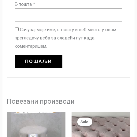
Е-пошта
*
Сачувај моје име, е-пошту и веб место у овом
прегледачу веба за следећи пут када
коментаришем.
Повезани производи
Оригинална
Тренутн
цена
цена
Sale!
Sale!
је
је:
била:
18.500 р
24.000 рсд.