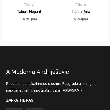
Taburei
Taburei
Tabure Elegant
Tabure Ana
15.500
рсд
6.990
рсд
A Moderna Andrijašević
Posetite nas nalazimo se u centru Beograda u jednoj od
najprometnijih i najpoznatijih ulica TAKOVSKA 7.
ZAPRATITE NAS