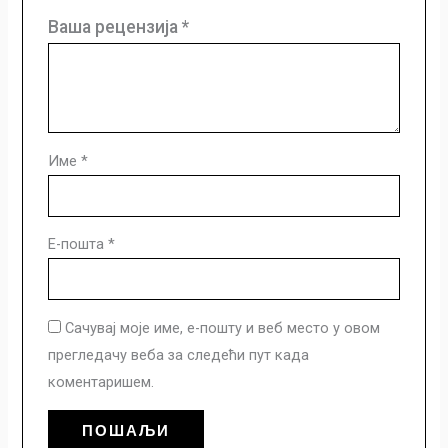
Ваша рецензија
*
Име
*
Е-пошта
*
Сачувај моје име, е-пошту и веб место у овом
прегледачу веба за следећи пут када
коментаришем.