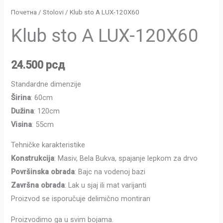
Почетна
/
Stolovi
/ Klub sto A LUX-120X60
Klub sto A LUX-120X60
24.500
рсд
Standardne dimenzije
Širina
: 60cm
Dužina
: 120cm
Visina
: 55cm
Tehničke karakteristike
Konstrukcija
: Masiv, Bela Bukva, spajanje lepkom za drvo
Površinska obrada
: Bajc na vodenoj bazi
Završna obrada
: Lak u sjaj ili mat varijanti
Proizvod se isporučuje delimično montiran
Proizvodimo ga u svim bojama.