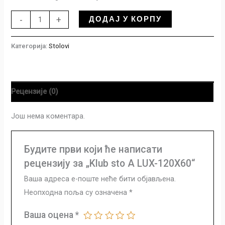
ДОДАЈ У КОРПУ
-
+
Категорија:
Stolovi
Рецензије (0)
Још нема коментара.
Будите први који ће написати
рецензију за „Klub sto A LUX-120X60“
Ваша адреса е-поште неће бити објављена.
Неопходна поља су означена
*
Ваша оцена
*