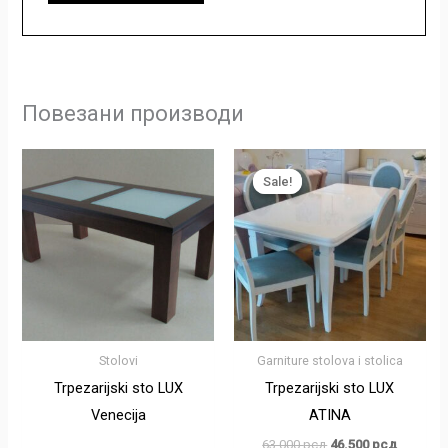
Повезани производи
Оригинална
Тренутн
цена
цена
Sale!
Sale!
је
је:
била:
46.500 р
63.000 рсд.
Stolovi
Garniture stolova i stolica
Trpezarijski sto LUX
Trpezarijski sto LUX
Venecija
ATINA
63.000
рсд
46.500
рсд