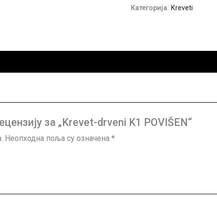
Категорија:
Kreveti
ецензију за „Krevet-drveni K1 POVIŠEN“
.
Неопходна поља су означена
*