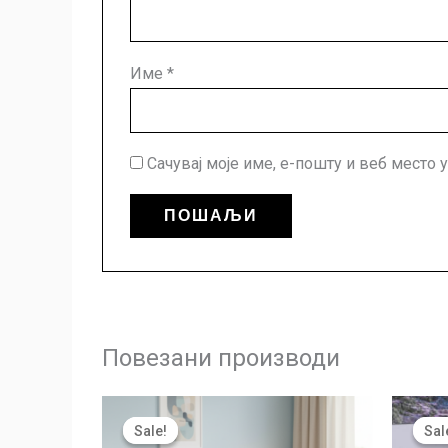
Име
*
Сачувај моје име, е-пошту и веб место
Повезани производи
Оригинална
Тренутна
цена
цена
Sale!
Sale!
Sal
Sal
је
је: