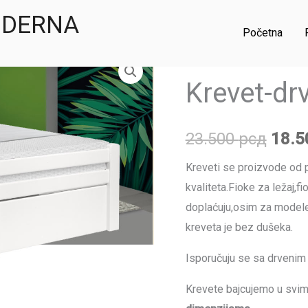
MODERNA
Početna
Krevet-
Почетна
/
Kreveti
/ Krevet
Ориг
drveni
Krevet-dr
цена
K1
POVIŠEN
је
23.500
рсд
18.
количина
била
Kreveti se proizvode od
23.5
kvaliteta.Fioke za ležaj,
doplaćuju,osim za modele
kreveta je bez dušeka.
Isporučuju se sa drvenim 
Krevete bajcujemo u svim 