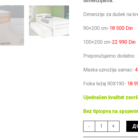
dimenzijama.
Dimenzije za dušek na kr
90×200 cm-
18 500 Din
100×200 cm-
22 990 Din
Preporučujemo dodatno :
Maska uznožija samac-
4
Fioka ležaj 90X190-
18 9
Ujednačen kvalitet zavr
Bez tiplopva na spojev
Д
-
+