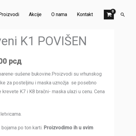
Proizvodi
Akcije
O nama
Kontakt
Претр
-drveni K1 POVIŠEN
инална
Тренутна
veni K1 POVIŠEN
цена
је:
500
рсд
:
18.500 рсд.
 parene-sušene bukovine.Proizvodi su vrhunskog
00 рсд.
fioke za posteljinu i maska uznožja se posebno
 krevete K7 i K8 bračni- maska ulazi u cenu. Cena
letvicama.
bojama po ton karti.
Proizvodimo ih u svim