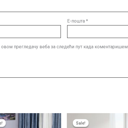
Е-пошта
*
 у овом прегледачу веба за следећи пут када коментаришем
Оригинална
Тренутна
Оригиналн
цена
цена
цена
e!
e!
Sale!
Sale!
је
је:
је