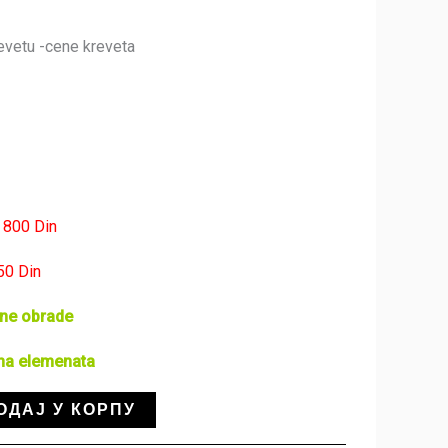
evetu -cene kreveta
 800 Din
50 Din
šne obrade
ima elemenata
ОДАЈ У КОРПУ