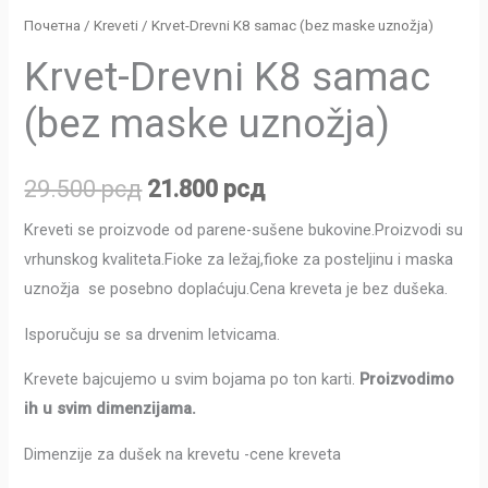
Почетна
/
Kreveti
/ Krvet-Drevni K8 samac (bez maske uznožja)
Krvet-Drevni K8 samac
(bez maske uznožja)
29.500
рсд
21.800
рсд
Kreveti se proizvode od parene-sušene bukovine.Proizvodi su
vrhunskog kvaliteta.Fioke za ležaj,fioke za posteljinu i maska
uznožja se posebno doplaćuju.Cena kreveta je bez dušeka.
Isporučuju se sa drvenim letvicama.
Krevete bajcujemo u svim bojama po ton karti.
Proizvodimo
ih u svim dimenzijama.
Dimenzije za dušek na krevetu -cene kreveta