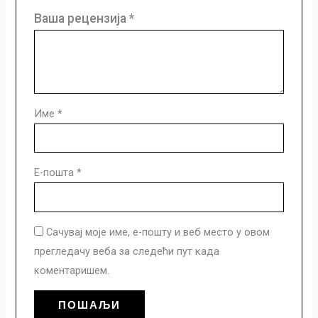
Ваша рецензија
*
Име
*
Е-пошта
*
Сачувај моје име, е-пошту и веб место у овом
прегледачу веба за следећи пут када
коментаришем.