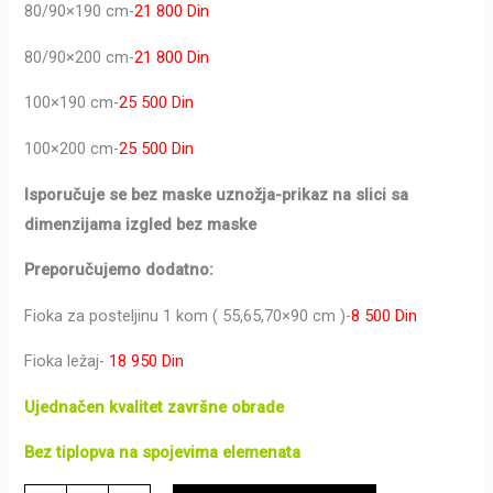
80/90×190 cm-
21 800 Din
80/90×200 cm-
21 800 Din
100×190 cm-
25 500 Din
100×200 cm-
25 500 Din
Isporučuje se bez maske uznožja-prikaz na slici sa
dimenzijama izgled bez maske
Preporučujemo dodatno:
Fioka za posteljinu 1 kom ( 55,65,70×90 cm )-
8 500 Din
Fioka ležaj-
18 950 Din
Ujednačen kvalitet završne obrade
Bez tiplopva na spojevima elemenata