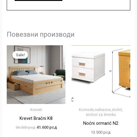
Повезани производи
Оригинална
Тренутна
цена
цена
Sale!
Sale!
је
је:
била:
41.600 рсд.
56.000 рсд.
Kreveti
Komode,natkasne,stolići,
stolovi za šminku
Krevet Bračni K8
Noćni ormarić N2
56.000
рсд
41.600
рсд
13.500
рсд