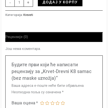
ДОДАЈ У КОРПУ
-
+
Категорија:
Kreveti
Рецензије (0)
Још нема коментара.
Будите први који ће написати
рецензију за „Krvet-Drevni K8 samac
(bez maske uznožja)“
Ваша адреса е-поште неће бити објављена.
Неопходна поља су означена
*
Ваша оцена
*