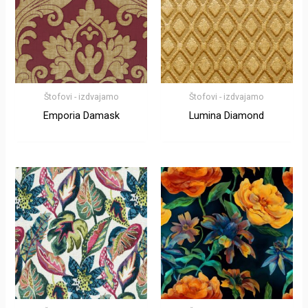
Štofovi - izdvajamo
Štofovi - izdvajamo
Emporia Damask
Lumina Diamond