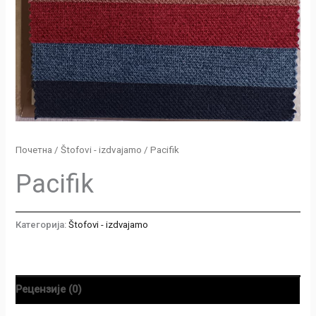
Почетна
/
Štofovi - izdvajamo
/ Pacifik
Pacifik
Категорија:
Štofovi - izdvajamo
Рецензије (0)