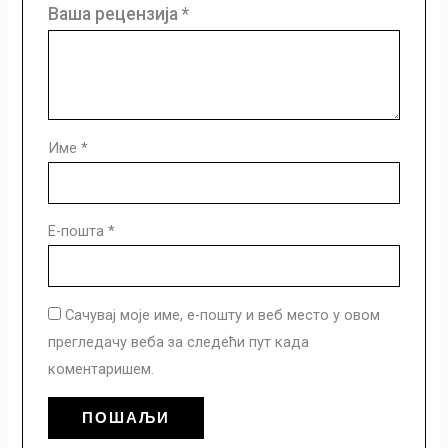
Ваша рецензија
*
Име
*
Е-пошта
*
Сачувај моје име, е-пошту и веб место у овом
прегледачу веба за следећи пут када
коментаришем.