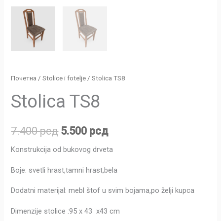
Почетна
/
Stolice i fotelje
/ Stolica TS8
Stolica TS8
7.400
рсд
5.500
рсд
Konstrukcija od bukovog drveta
Boje: svetli hrast,tamni hrast,bela
Dodatni materijal: mebl štof u svim bojama,po želji kupca
Dimenzije stolice :95 x 43 x43 cm