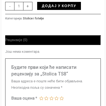
ДОДАЈ У КОРПУ
-
+
Категорија:
Stolice i fotelje
Рецензије (0)
Још нема коментара.
Будите први који ће написати
рецензију за „Stolica TS8“
Ваша адреса е-поште неће бити објављена.
Неопходна поља су означена
*
Ваша оцена
*