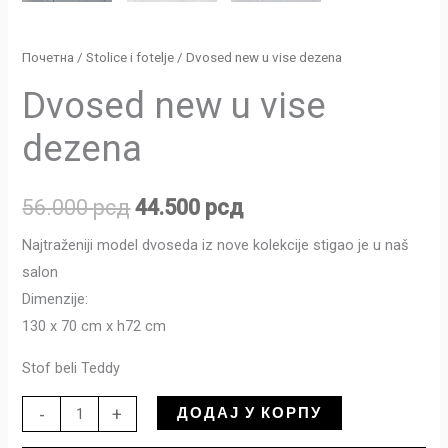
Почетна
/
Stolice i fotelje
/ Dvosed new u vise dezena
Dvosed new u vise
dezena
56.000
рсд
44.500
рсд
Najtraženiji model dvoseda iz nove kolekcije stigao je u naš
salon
Dimenzije:
130 x 70 cm x h72 cm
Stof beli Teddy
ДОДАЈ У КОРПУ
-
+