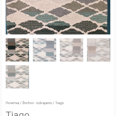
Почетна
/
Štofovi - izdvajamo
/ Tiago
Tiago