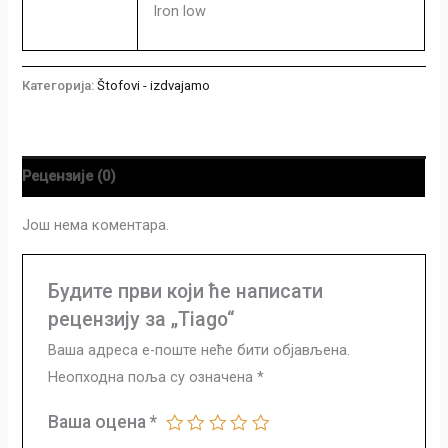
Iron low
Категорија:
Štofovi - izdvajamo
Рецензије (0)
Још нема коментара.
Будите први који ће написати
рецензију за „Tiago“
Ваша адреса е-поште неће бити објављена.
Неопходна поља су означена
*
Ваша оцена
*