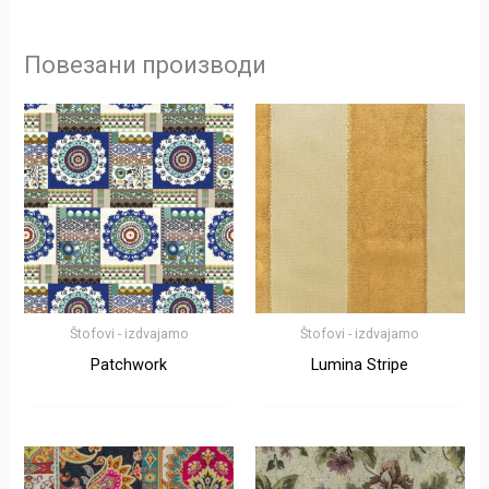
Повезани производи
Štofovi - izdvajamo
Štofovi - izdvajamo
Patchwork
Lumina Stripe