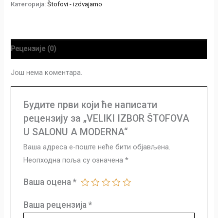
Категорија:
Štofovi - izdvajamo
Рецензије (0)
Још нема коментара.
Будите први који ће написати
рецензију за „VELIKI IZBOR ŠTOFOVA
U SALONU A MODERNA“
Ваша адреса е-поште неће бити објављена.
Неопходна поља су означена
*
Ваша оцена
*
Ваша рецензија
*