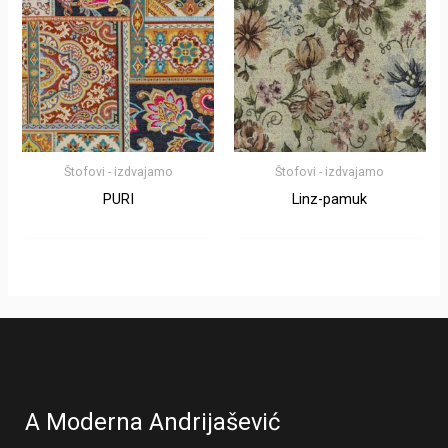
Štofovi - izdvajamo
Štofovi - izdvajamo
PURI
Linz-pamuk
A Moderna Andrijašević