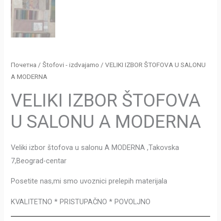
Почетна
/
Štofovi - izdvajamo
/ VELIKI IZBOR ŠTOFOVA U SALONU
A MODERNA
VELIKI IZBOR ŠTOFOVA
U SALONU A MODERNA
Veliki izbor štofova u salonu A MODERNA ,Takovska
7,Beograd-centar
Posetite nas,mi smo uvoznici prelepih materijala
KVALITETNO * PRISTUPAČNO * POVOLJNO