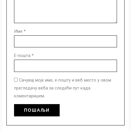
Име
*
Е-пошта
*
Сачувај моје име, е-пошту и веб место у овом
прегледачу веба за следећи пут када
коментаришем.