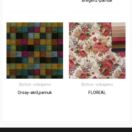
Bregenz-pamuk
Štofovi - izdvajamo
Štofovi - izdvajamo
Orsay-akril,pamuk
FLOREAL