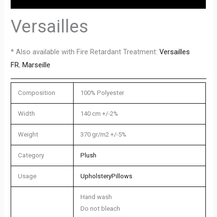
Versailles
* Also available with Fire Retardant Treatment:
Versailles
FR
,
Marseille
Composition
100% Polyester
Width
140 cm +/-2%
Weight
370 gr/m2 +/-5%
Category
Plush
Usage
Upholstery
Pillows
Hand wash
Do not bleach