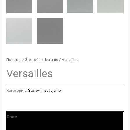
Почетна
/
Štofovi - izdvajamo
/ Versailles
Versailles
Категорија:
Štofovi - izdvajamo
Опис
Рецензије (0)