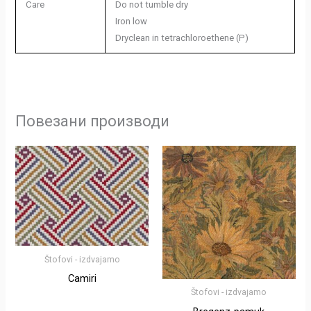
Care
Do not tumble dry
Iron low
Dryclean in tetrachloroethene (P)
Повезани производи
Štofovi - izdvajamo
Camiri
Štofovi - izdvajamo