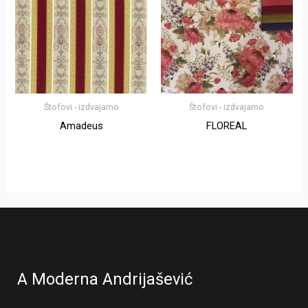
Štofovi - izdvajamo
Štofovi - izdvajamo
Amadeus
FLOREAL
A Moderna Andrijašević