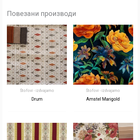
Повезани производи
Štofovi - izdvajamo
Štofovi - izdvajamo
Drum
Amstel Marigold