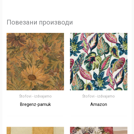
Повезани производи
Štofovi - izdvajamo
Štofovi - izdvajamo
Bregenz-pamuk
Amazon