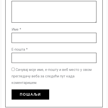
Име
*
Е-пошта
*
Сачувај моје име, е-пошту и веб место у овом
прегледачу веба за следећи пут када
коментаришем.