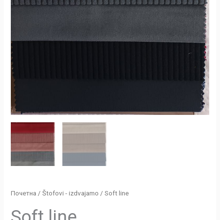
Почетна
/
Štofovi - izdvajamo
/ Soft line
Soft line